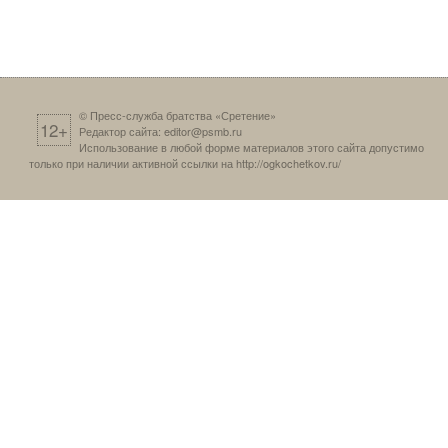
© Пресс-служба братства «Сретение»
12+
Редактор сайта:
editor@psmb.ru
Использование в любой форме материалов этого сайта допустимо
только при наличии активной ссылки на
http://ogkochetkov.ru/