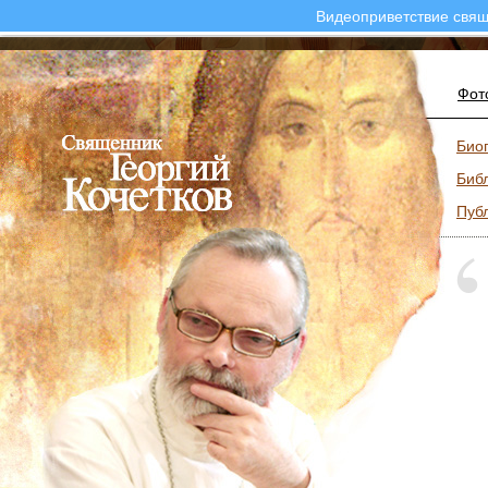
Видеоприветствие свящ
Фот
Био
Биб
Пуб