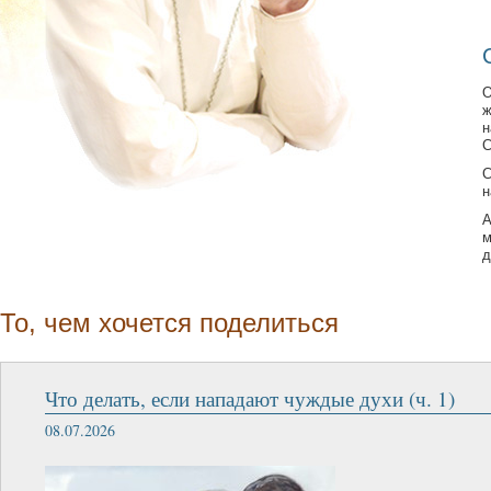
О
ж
н
С
С
н
А
м
д
То, чем хочется поделиться
​​Что делать, если нападают чуждые духи (ч. 1)
08.07.2026